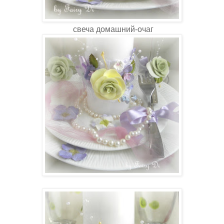
свеча домашний-очаг